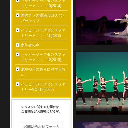
ハッピージャズダンスファ
ミリーＶｏｌ．10(2014)
国際ダンス協議会CIDメン
バーシップ
ハッピージャズダンスファ
ミリーＶｏｌ．11(2016)
参加者の声
ハッピージャズダンスファ
ミリーＶｏｌ．12(2018)
池端裕子の舞台に対する想
い
ハッピージャズダンスファ
ミリーVOl.13(2022)
レッスンに関するお問合せ、
ご質問などお気軽にどうぞ。