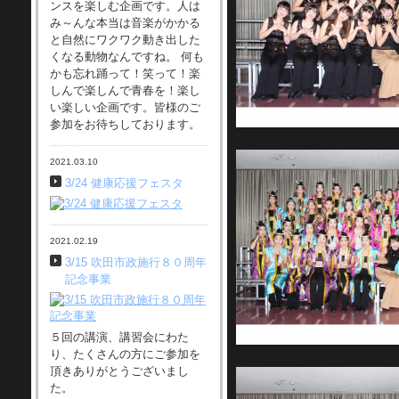
ンスを楽しむ企画です。人は
み～んな本当は音楽がかかる
と自然にワクワク動き出した
くなる動物なんですね。 何も
かも忘れ踊って！笑って！楽
しんで楽しんで青春を！楽し
い楽しい企画です。皆様のご
参加をお待ちしております。
2021.03.10
3/24 健康応援フェスタ
2021.02.19
3/15 吹田市政施行８０周年
記念事業
５回の講演、講習会にわた
り、たくさんの方にご参加を
頂きありがとうございまし
た。