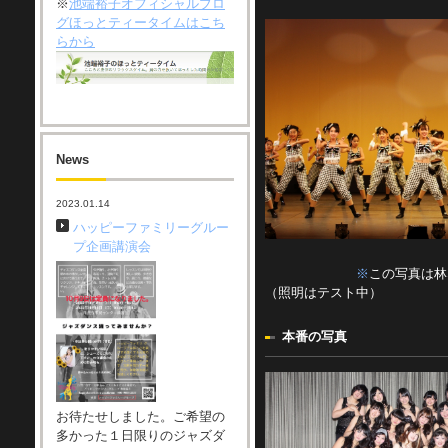
※
池端裕子オフィシャルブロ
グほっとティータイムはこち
らから
News
2023.01.14
ハッピーファミリーグルー
プ企画講演会
※
この写真は林
（照明はテスト中）
本番の写真
お待たせしました。ご希望の
多かった１日限りのジャズダ