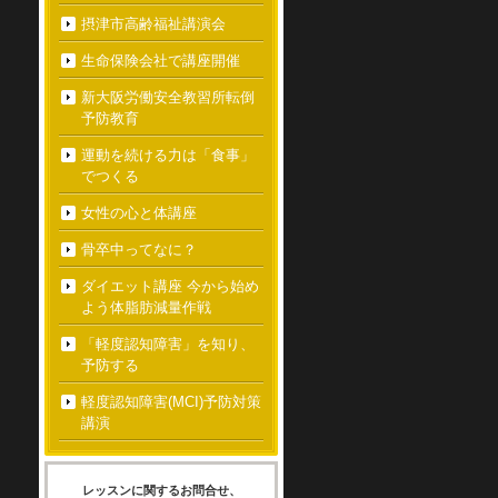
摂津市高齢福祉講演会
生命保険会社で講座開催
新大阪労働安全教習所転倒
予防教育
運動を続ける力は「食事」
でつくる
女性の心と体講座
骨卒中ってなに？
ダイエット講座 今から始め
よう体脂肪減量作戦
「軽度認知障害」を知り、
予防する
軽度認知障害(MCI)予防対策
講演
レッスンに関するお問合せ、