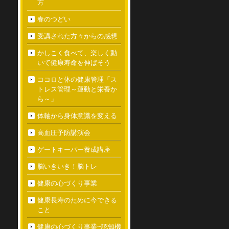
方
春のつどい
受講された方々からの感想
かしこく食べて、楽しく動
いて健康寿命を伸ばそう
ココロと体の健康管理「ス
トレス管理～運動と栄養か
ら～」
体軸から身体意識を変える
高血圧予防講演会
ゲートキーパー養成講座
脳いきいき！脳トレ
健康の心づくり事業
健康長寿のために今できる
こと
健康の心づくり事業~認知機