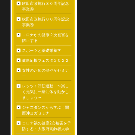
吹田市政施行８０周年記念
事業④
吹田市政施行８０周年記念
事業⑤
コロナかの健康２次被害を
防止する
スポーツと基礎栄養学
健康応援フェスタ２０２２
女性のための健やかセミナ
ー
レッツ！貯筋運動 〜楽し
く元気に一緒に体を動かし
ましょう〜
ジャズダンスから学ぶ！関
西沖ヨガセミナー
コロナ禍の健康2次被害を予
防する・大阪府高齢者大学