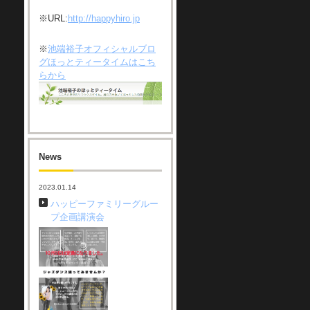
※URL:
http://happyhiro.jp
※
池端裕子オフィシャルブロ
グほっとティータイムはこち
らから
News
2023.01.14
ハッピーファミリーグルー
プ企画講演会