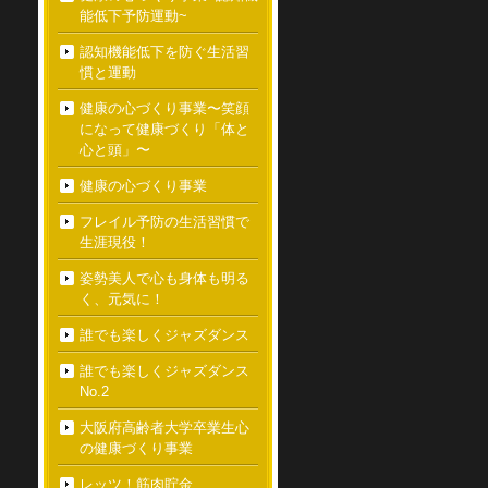
能低下予防運動~
認知機能低下を防ぐ生活習
慣と運動
健康の心づくり事業〜笑顔
になって健康づくり「体と
心と頭」〜
健康の心づくり事業
フレイル予防の生活習慣で
生涯現役！
姿勢美人で心も身体も明る
く、元気に！
誰でも楽しくジャズダンス
誰でも楽しくジャズダンス
No.2
大阪府高齢者大学卒業生心
の健康づくり事業
レッツ！筋肉貯金