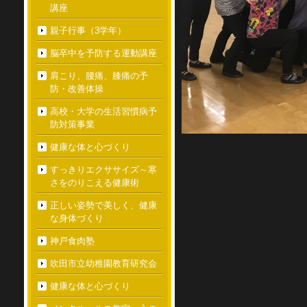
講座
親子行事（3学年）
脳卒中を予防する運動講座
肩こり、腰痛、膝痛の予
防・改善体操
高校・大学の生活習慣病予
防対策事業
健康な体と心づくり
すっきりエクササイズ～寒
さをのりこえる健康術
正しい姿勢で美しく、健康
な身体づくり
神戸食肉塾
吹田市立幼稚園教育研究会
健康な体と心づくり