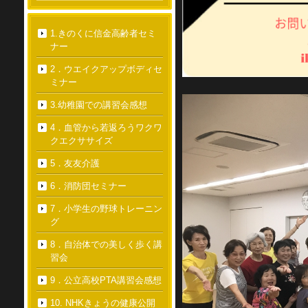
1.きのくに信金高齢者セミ
ナー
2．ウエイクアップボディセ
ミナー
3.幼稚園での講習会感想
4．血管から若返ろうワクワ
クエクササイズ
5．友友介護
6．消防団セミナー
7．小学生の野球トレーニン
グ
8．自治体での美しく歩く講
習会
9．公立高校PTA講習会感想
10. NHKきょうの健康公開