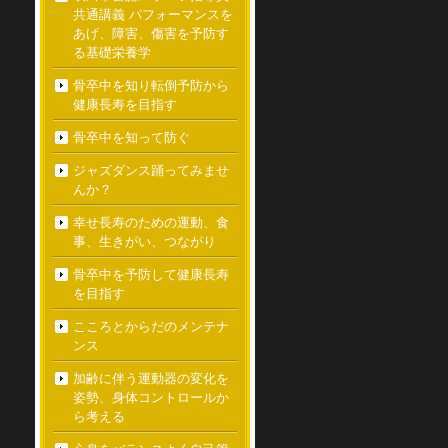
共通講義 パフォーマンスを
あげ、障害、傷害を予防す
る基礎栄養学
骨卒中を知り転倒予防から
健康長寿を目指す
骨卒中を知って防ぐ
ジャズダンス踊ってみませ
んか？
幸せ長寿のための運動、食
事、生きがい、つながり
骨卒中を予防して健康長寿
を目指す
こころとからだのメンテナ
ンス
加齢に伴う運動器の変化を
姿勢、身体コントロールか
ら考える