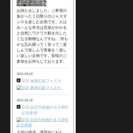
お待たせしました。ご希望の
多かった１日限りのジャズダ
ンスを楽しむ企画です。人は
み～んな本当は音楽がかかる
と自然にワクワク動き出した
くなる動物なんですね。 何も
かも忘れ踊って！笑って！楽
しんで楽しんで青春を！楽し
い楽しい企画です。皆様のご
参加をお待ちしております。
2021.03.10
3/24 健康応援フェスタ
2021.02.19
3/15 吹田市政施行８０周年
記念事業
５回の講演、講習会にわた