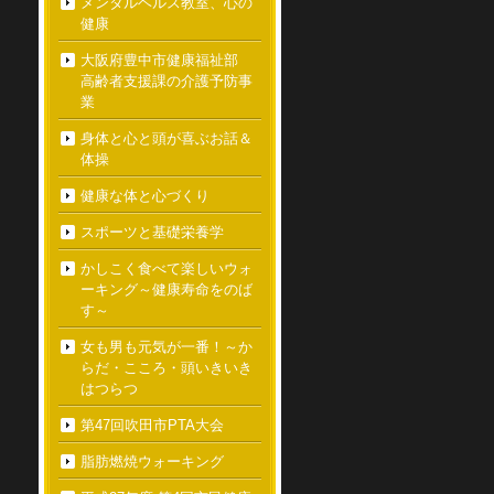
メンタルヘルス教室、心の
健康
大阪府豊中市健康福祉部
高齢者支援課の介護予防事
業
身体と心と頭が喜ぶお話＆
体操
健康な体と心づくり
スポーツと基礎栄養学
かしこく食べて楽しいウォ
ーキング～健康寿命をのば
す～
女も男も元気が一番！～か
らだ・こころ・頭いきいき
はつらつ
第47回吹田市PTA大会
脂肪燃焼ウォーキング