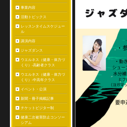
事業内容
活動トピックス
レッスンタイムスケジュー
ル
講演内容
ジャズダンス
ウエルネス（健康・体力づ
くり）-高齢者クラス
ウエルネス（健康・体力づ
くり）-中高年クラス
イベント・公演
新聞・冊子掲載記事
チケットビジター制
健康二次被害防止コンソー
シアム