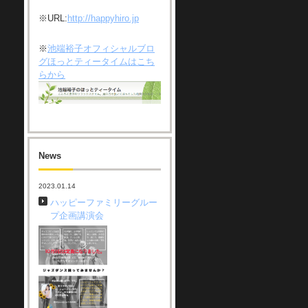
※URL:
http://happyhiro.jp
※
池端裕子オフィシャルブロ
グほっとティータイムはこち
らから
News
2023.01.14
ハッピーファミリーグルー
プ企画講演会