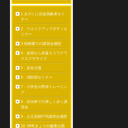
1.きのくに信金高齢者セミ
ナー
2．ウエイクアップボディセ
ミナー
3.幼稚園での講習会感想
4．血管から若返ろうワクワ
クエクササイズ
5．友友介護
6．消防団セミナー
7．小学生の野球トレーニン
グ
8．自治体での美しく歩く講
習会
9．公立高校PTA講習会感想
10. NHKきょうの健康公開