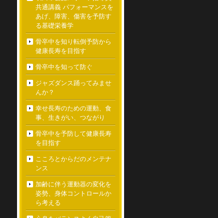
共通講義 パフォーマンスを
あげ、障害、傷害を予防す
る基礎栄養学
骨卒中を知り転倒予防から
健康長寿を目指す
骨卒中を知って防ぐ
ジャズダンス踊ってみませ
んか？
幸せ長寿のための運動、食
事、生きがい、つながり
骨卒中を予防して健康長寿
を目指す
こころとからだのメンテナ
ンス
加齢に伴う運動器の変化を
姿勢、身体コントロールか
ら考える