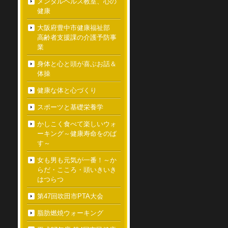
メンタルヘルス教室、心の
健康
大阪府豊中市健康福祉部
高齢者支援課の介護予防事
業
身体と心と頭が喜ぶお話＆
体操
健康な体と心づくり
スポーツと基礎栄養学
かしこく食べて楽しいウォ
ーキング～健康寿命をのば
す～
女も男も元気が一番！～か
らだ・こころ・頭いきいき
はつらつ
第47回吹田市PTA大会
脂肪燃焼ウォーキング