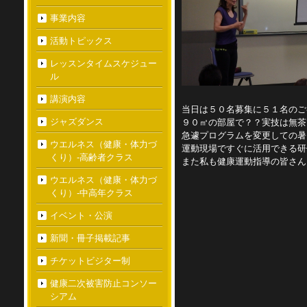
事業内容
活動トピックス
レッスンタイムスケジュー
ル
講演内容
当日は５０名募集に５１名のご
ジャズダンス
９０㎡の部屋で？？実技は無茶
急遽プログラムを変更しての暑い
ウエルネス（健康・体力づ
運動現場ですぐに活用できる研
くり）-高齢者クラス
また私も健康運動指導の皆さん
ウエルネス（健康・体力づ
くり）-中高年クラス
イベント・公演
新聞・冊子掲載記事
チケットビジター制
健康二次被害防止コンソー
シアム