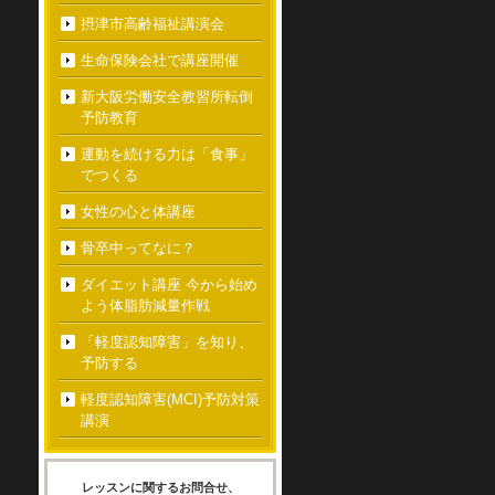
摂津市高齢福祉講演会
生命保険会社で講座開催
新大阪労働安全教習所転倒
予防教育
運動を続ける力は「食事」
でつくる
女性の心と体講座
骨卒中ってなに？
ダイエット講座 今から始め
よう体脂肪減量作戦
「軽度認知障害」を知り、
予防する
軽度認知障害(MCI)予防対策
講演
レッスンに関するお問合せ、