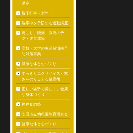
講座
親子行事（3学年）
脳卒中を予防する運動講座
肩こり、腰痛、膝痛の予
防・改善体操
高校・大学の生活習慣病予
防対策事業
健康な体と心づくり
すっきりエクササイズ～寒
さをのりこえる健康術
正しい姿勢で美しく、健康
な身体づくり
神戸食肉塾
吹田市立幼稚園教育研究会
健康な体と心づくり