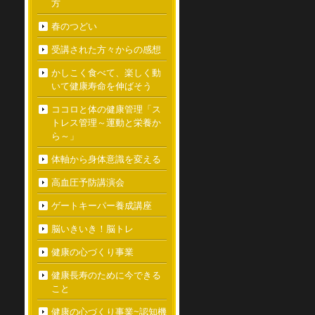
方
春のつどい
受講された方々からの感想
かしこく食べて、楽しく動
いて健康寿命を伸ばそう
ココロと体の健康管理「ス
トレス管理～運動と栄養か
ら～」
体軸から身体意識を変える
高血圧予防講演会
ゲートキーパー養成講座
脳いきいき！脳トレ
健康の心づくり事業
健康長寿のために今できる
こと
健康の心づくり事業~認知機