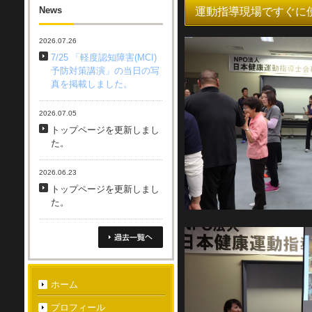
News
運動指導現場ですぐに
2026.07.26
7/25 「軽度認知障害(MCI)
予防対策講演」の当日の写
真を掲載しました。
2026.07.05
トップページを更新しまし
た。
2026.06.23
トップページを更新しまし
た。
ホーム
プロフィール