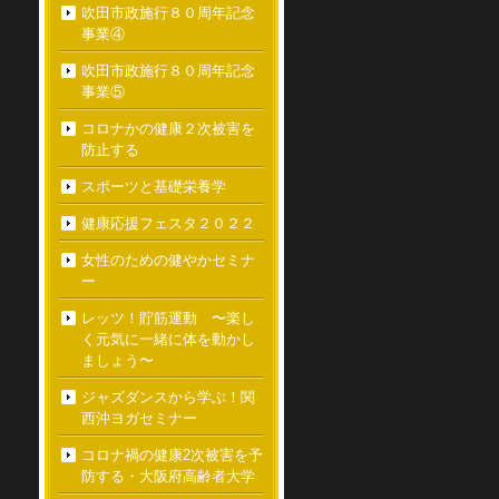
吹田市政施行８０周年記念
事業④
吹田市政施行８０周年記念
事業⑤
コロナかの健康２次被害を
防止する
スポーツと基礎栄養学
健康応援フェスタ２０２２
女性のための健やかセミナ
ー
レッツ！貯筋運動 〜楽し
く元気に一緒に体を動かし
ましょう〜
ジャズダンスから学ぶ！関
西沖ヨガセミナー
コロナ禍の健康2次被害を予
防する・大阪府高齢者大学