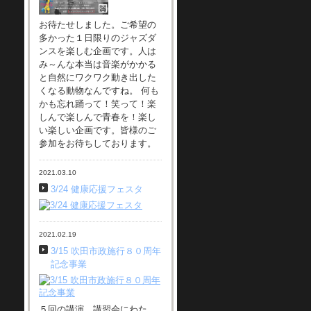
お待たせしました。ご希望の
多かった１日限りのジャズダ
ンスを楽しむ企画です。人は
み～んな本当は音楽がかかる
と自然にワクワク動き出した
くなる動物なんですね。 何も
かも忘れ踊って！笑って！楽
しんで楽しんで青春を！楽し
い楽しい企画です。皆様のご
参加をお待ちしております。
2021.03.10
3/24 健康応援フェスタ
2021.02.19
3/15 吹田市政施行８０周年
記念事業
５回の講演、講習会にわた