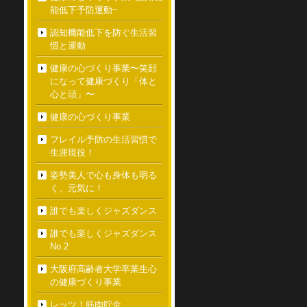
能低下予防運動~
認知機能低下を防ぐ生活習
慣と運動
健康の心づくり事業〜笑顔
になって健康づくり「体と
心と頭」〜
健康の心づくり事業
フレイル予防の生活習慣で
生涯現役！
姿勢美人で心も身体も明る
く、元気に！
誰でも楽しくジャズダンス
誰でも楽しくジャズダンス
No.2
大阪府高齢者大学卒業生心
の健康づくり事業
レッツ！筋肉貯金