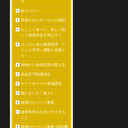
方
春のつどい
受講された方々からの感想
かしこく食べて、楽しく動
いて健康寿命を伸ばそう
ココロと体の健康管理「ス
トレス管理～運動と栄養か
ら～」
体軸から身体意識を変える
高血圧予防講演会
ゲートキーパー養成講座
脳いきいき！脳トレ
健康の心づくり事業
健康長寿のために今できる
こと
健康の心づくり事業~認知機