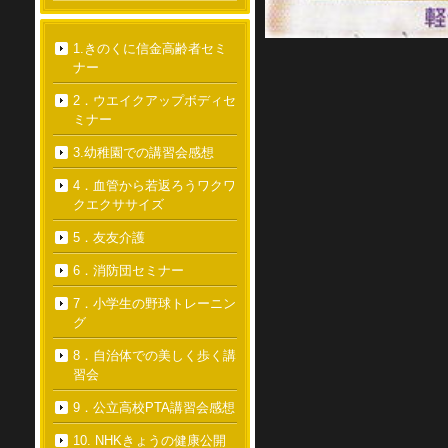
1.きのくに信金高齢者セミ
ナー
2．ウエイクアップボディセ
ミナー
3.幼稚園での講習会感想
4．血管から若返ろうワクワ
クエクササイズ
5．友友介護
6．消防団セミナー
7．小学生の野球トレーニン
グ
8．自治体での美しく歩く講
習会
9．公立高校PTA講習会感想
10. NHKきょうの健康公開