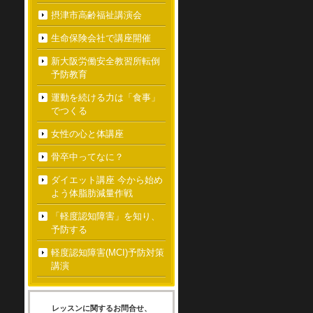
摂津市高齢福祉講演会
生命保険会社で講座開催
新大阪労働安全教習所転倒
予防教育
運動を続ける力は「食事」
でつくる
女性の心と体講座
骨卒中ってなに？
ダイエット講座 今から始め
よう体脂肪減量作戦
「軽度認知障害」を知り、
予防する
軽度認知障害(MCI)予防対策
講演
レッスンに関するお問合せ、