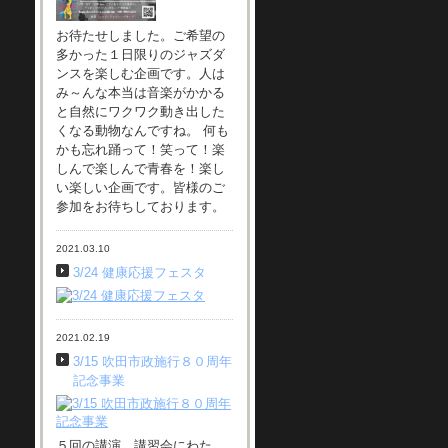
お待たせしました。ご希望の
多かった１日限りのジャズダ
ンスを楽しむ企画です。人は
み～んな本当は音楽がかかる
と自然にワクワク動き出した
くなる動物なんですね。 何も
かも忘れ踊って！笑って！楽
しんで楽しんで青春を！楽し
い楽しい企画です。皆様のご
参加をお待ちしております。
2021.03.10
3/24 健康応援フェスタ
2021.02.19
3/15 吹田市政施行８０周年
記念事業
５回の講演、講習会にわた