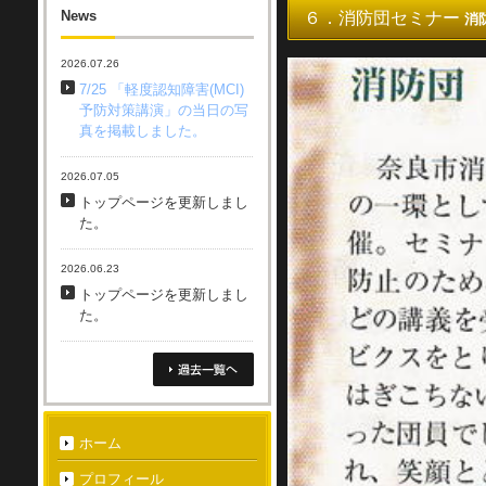
News
６．消防団セミナー
消
2026.07.26
7/25 「軽度認知障害(MCI)
予防対策講演」の当日の写
真を掲載しました。
2026.07.05
トップページを更新しまし
た。
2026.06.23
トップページを更新しまし
た。
ホーム
プロフィール