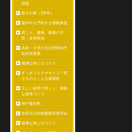
講座
親子行事（3学年）
脳卒中を予防する運動講座
肩こり、腰痛、膝痛の予
防・改善体操
高校・大学の生活習慣病予
防対策事業
健康な体と心づくり
すっきりエクササイズ～寒
さをのりこえる健康術
正しい姿勢で美しく、健康
な身体づくり
神戸食肉塾
吹田市立幼稚園教育研究会
健康な体と心づくり