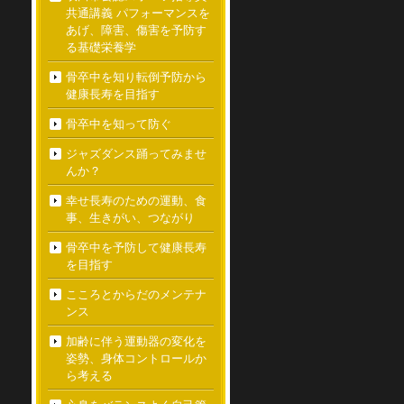
共通講義 パフォーマンスを
あげ、障害、傷害を予防す
る基礎栄養学
骨卒中を知り転倒予防から
健康長寿を目指す
骨卒中を知って防ぐ
ジャズダンス踊ってみませ
んか？
幸せ長寿のための運動、食
事、生きがい、つながり
骨卒中を予防して健康長寿
を目指す
こころとからだのメンテナ
ンス
加齢に伴う運動器の変化を
姿勢、身体コントロールか
ら考える