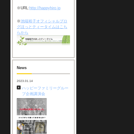
※URL:
http://happyhiro.jp
※
池端裕子オフィシャルブロ
グほっとティータイムはこち
らから
News
2023.01.14
ハッピーファミリーグルー
プ企画講演会