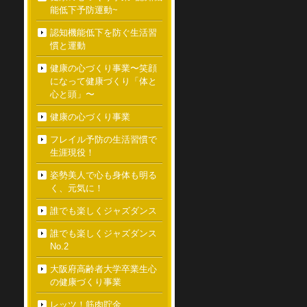
能低下予防運動~
認知機能低下を防ぐ生活習
慣と運動
健康の心づくり事業〜笑顔
になって健康づくり「体と
心と頭」〜
健康の心づくり事業
フレイル予防の生活習慣で
生涯現役！
姿勢美人で心も身体も明る
く、元気に！
誰でも楽しくジャズダンス
誰でも楽しくジャズダンス
No.2
大阪府高齢者大学卒業生心
の健康づくり事業
レッツ！筋肉貯金