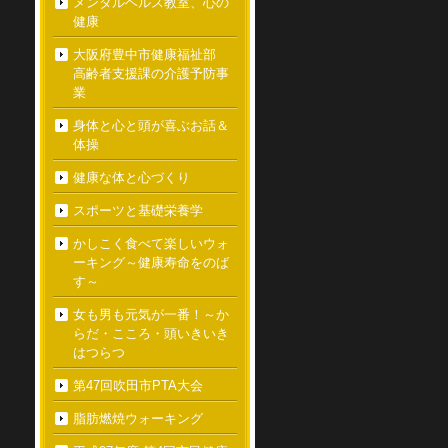
メンタルヘルス教室、心の
健康
大阪府豊中市健康福祉部
高齢者支援課の介護予防事
業
身体と心と頭が喜ぶお話＆
体操
健康な体と心づくり
スポーツと基礎栄養学
かしこく食べて楽しいウォ
ーキング～健康寿命をのば
す～
女も男も元気が一番！～か
らだ・こころ・頭いきいき
はつらつ
第47回吹田市PTA大会
脂肪燃焼ウォーキング