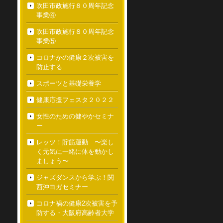
吹田市政施行８０周年記念
事業④
吹田市政施行８０周年記念
事業⑤
コロナかの健康２次被害を
防止する
スポーツと基礎栄養学
健康応援フェスタ２０２２
女性のための健やかセミナ
ー
レッツ！貯筋運動 〜楽し
く元気に一緒に体を動かし
ましょう〜
ジャズダンスから学ぶ！関
西沖ヨガセミナー
コロナ禍の健康2次被害を予
防する・大阪府高齢者大学