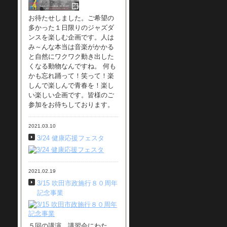
お待たせしました。ご希望の
多かった１日限りのジャズダ
ンスを楽しむ企画です。人は
み～んな本当は音楽がかかる
と自然にワクワク動き出した
くなる動物なんですね。 何も
かも忘れ踊って！笑って！楽
しんで楽しんで青春を！楽し
い楽しい企画です。皆様のご
参加をお待ちしております。
2021.03.10
3/24 健康応援フェスタ
2021.02.19
3/15 吹田市政施行８０周年
記念事業
５回の講演、講習会にわた