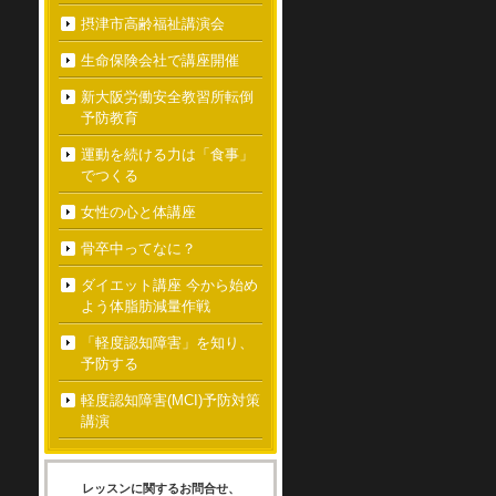
摂津市高齢福祉講演会
生命保険会社で講座開催
新大阪労働安全教習所転倒
予防教育
運動を続ける力は「食事」
でつくる
女性の心と体講座
骨卒中ってなに？
ダイエット講座 今から始め
よう体脂肪減量作戦
「軽度認知障害」を知り、
予防する
軽度認知障害(MCI)予防対策
講演
レッスンに関するお問合せ、