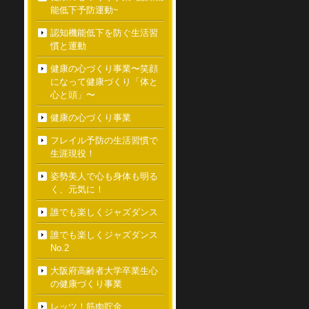
能低下予防運動~
認知機能低下を防ぐ生活習
慣と運動
健康の心づくり事業〜笑顔
になって健康づくり「体と
心と頭」〜
健康の心づくり事業
フレイル予防の生活習慣で
生涯現役！
姿勢美人で心も身体も明る
く、元気に！
誰でも楽しくジャズダンス
誰でも楽しくジャズダンス
No.2
大阪府高齢者大学卒業生心
の健康づくり事業
レッツ！筋肉貯金