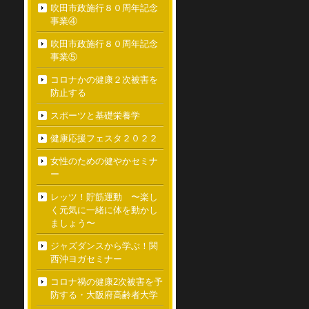
吹田市政施行８０周年記念
事業④
吹田市政施行８０周年記念
事業⑤
コロナかの健康２次被害を
防止する
スポーツと基礎栄養学
健康応援フェスタ２０２２
女性のための健やかセミナ
ー
レッツ！貯筋運動 〜楽し
く元気に一緒に体を動かし
ましょう〜
ジャズダンスから学ぶ！関
西沖ヨガセミナー
コロナ禍の健康2次被害を予
防する・大阪府高齢者大学