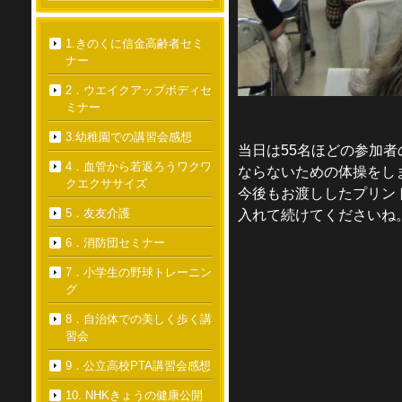
1.きのくに信金高齢者セミ
ナー
2．ウエイクアップボディセ
ミナー
3.幼稚園での講習会感想
当日は
55
名ほどの参加者
4．血管から若返ろうワクワ
ならないための体操をし
クエクササイズ
今後もお渡ししたプリン
5．友友介護
入れて続けてくださいね
6．消防団セミナー
7．小学生の野球トレーニン
グ
8．自治体での美しく歩く講
習会
9．公立高校PTA講習会感想
10. NHKきょうの健康公開