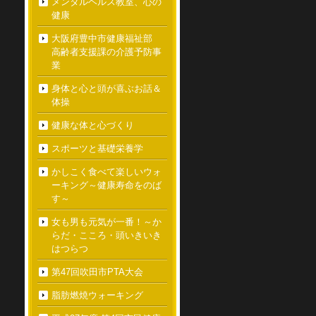
メンタルヘルス教室、心の
健康
大阪府豊中市健康福祉部
高齢者支援課の介護予防事
業
身体と心と頭が喜ぶお話＆
体操
健康な体と心づくり
スポーツと基礎栄養学
かしこく食べて楽しいウォ
ーキング～健康寿命をのば
す～
女も男も元気が一番！～か
らだ・こころ・頭いきいき
はつらつ
第47回吹田市PTA大会
脂肪燃焼ウォーキング