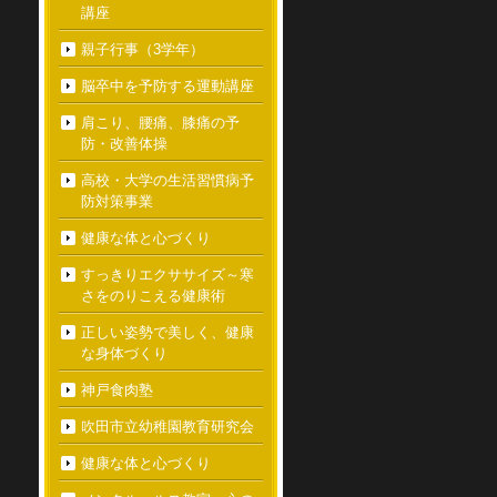
講座
親子行事（3学年）
脳卒中を予防する運動講座
肩こり、腰痛、膝痛の予
防・改善体操
高校・大学の生活習慣病予
防対策事業
健康な体と心づくり
すっきりエクササイズ～寒
さをのりこえる健康術
正しい姿勢で美しく、健康
な身体づくり
神戸食肉塾
吹田市立幼稚園教育研究会
健康な体と心づくり