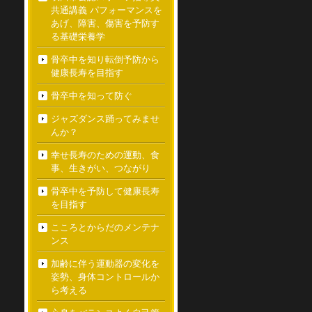
共通講義 パフォーマンスを
あげ、障害、傷害を予防す
る基礎栄養学
骨卒中を知り転倒予防から
健康長寿を目指す
骨卒中を知って防ぐ
ジャズダンス踊ってみませ
んか？
幸せ長寿のための運動、食
事、生きがい、つながり
骨卒中を予防して健康長寿
を目指す
こころとからだのメンテナ
ンス
加齢に伴う運動器の変化を
姿勢、身体コントロールか
ら考える