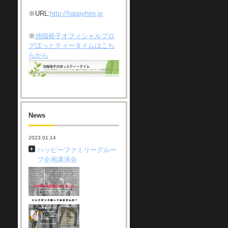
※URL:
http://happyhiro.jp
※
池端裕子オフィシャルブロ
グほっとティータイムはこち
らから
News
2023.01.14
ハッピーファミリーグルー
プ企画講演会