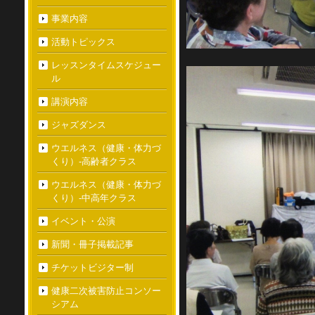
事業内容
活動トピックス
レッスンタイムスケジュー
ル
講演内容
ジャズダンス
ウエルネス（健康・体力づ
くり）-高齢者クラス
ウエルネス（健康・体力づ
くり）-中高年クラス
イベント・公演
新聞・冊子掲載記事
チケットビジター制
健康二次被害防止コンソー
シアム