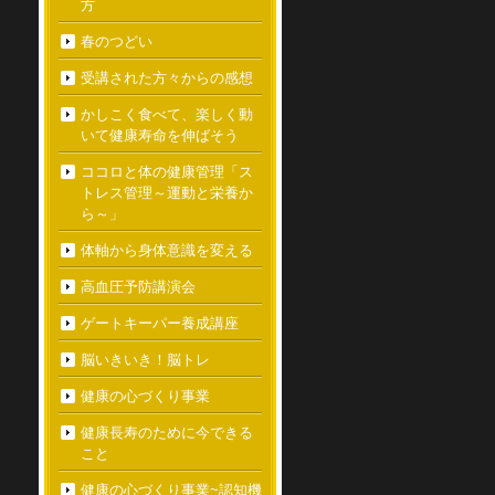
方
春のつどい
受講された方々からの感想
かしこく食べて、楽しく動
いて健康寿命を伸ばそう
ココロと体の健康管理「ス
トレス管理～運動と栄養か
ら～」
体軸から身体意識を変える
高血圧予防講演会
ゲートキーパー養成講座
脳いきいき！脳トレ
健康の心づくり事業
健康長寿のために今できる
こと
健康の心づくり事業~認知機