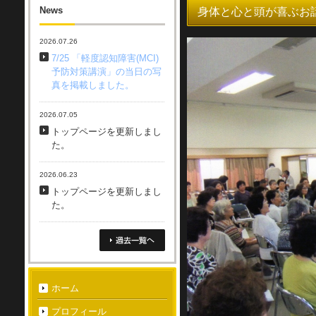
News
身体と心と頭が喜ぶお
2026.07.26
7/25 「軽度認知障害(MCI)
予防対策講演」の当日の写
真を掲載しました。
2026.07.05
トップページを更新しまし
た。
2026.06.23
トップページを更新しまし
た。
ホーム
プロフィール